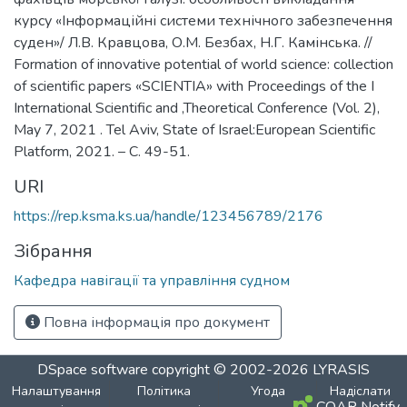
курсу «Інформаційні системи технічного забезпечення
суден»/ Л.В. Кравцова, О.М. Безбах, Н.Г. Камінська. //
Formation of innovative potential of world science: collection
of scientific papers «SCIENTIA» with Proceedings of the I
International Scientific and ,Theoretical Conference (Vol. 2),
May 7, 2021 . Tel Aviv, State of Israel:European Scientific
Platform, 2021. – С. 49-51.
URI
https://rep.ksma.ks.ua/handle/123456789/2176
Зібрання
Кафедра навігації та управління судном
Повна інформація про документ
DSpace software
copyright © 2002-2026
LYRASIS
Налаштування
Політика
Угода
Надіслати
COAR Notify