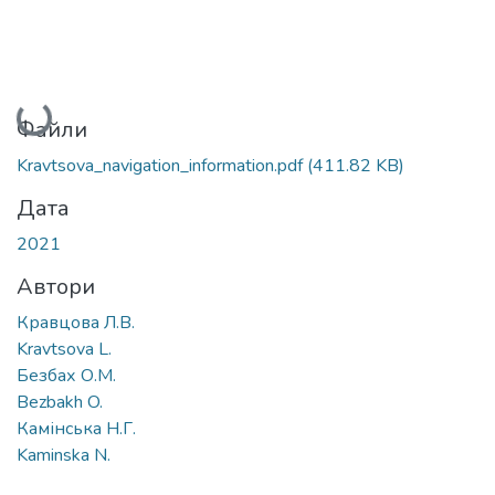
Вантажиться...
Файли
Kravtsova_navigation_information.pdf
(411.82 KB)
Дата
2021
Автори
Кравцова Л.В.
Kravtsova L.
Безбах О.М.
Bezbakh O.
Камінська Н.Г.
Kaminska N.