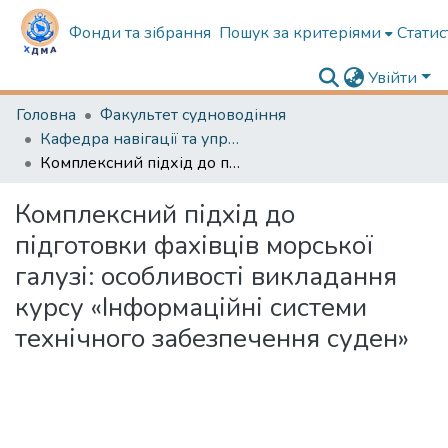
Фонди та зібрання
Пошук за критеріями
Статис
Увійти
Головна
Факультет судноводіння
Кафедра навігації та управління судном
Комплексний підхід до підготовки фахівців морської галузі: особливості викладання курсу «Інформаційні системи технічного забезпечення суден»
Комплексний підхід до
підготовки фахівців морської
галузі: особливості викладання
курсу «Інформаційні системи
технічного забезпечення суден»