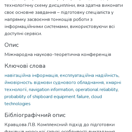
технологічну схему дисципліни, яка здатна виконати
своє основне завдання – підготовку спеціаліста у
напрямку засвоєння тонкощів роботи з
інформаційними системами, використовуючи всі
доступні сервіси.
Опис
Міжнародна науково-теоретична конференція
Ключові слова
навігаційна інформація
,
експлуатаційна надійність
,
ймовірность відмови суднового обладнання
,
хмарні
технології
,
navigation information
,
operational reliability
,
probability of shipboard equipment failure
,
cloud
technologies
Бібліографічний опис
Кравцова Л.В. Комплексний підхід до підготовки
фахівців морської галузі: особливості викладання