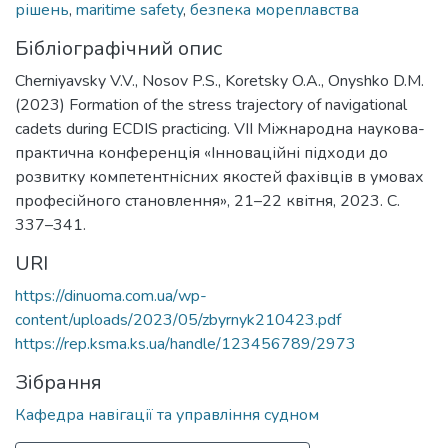
рішень
,
maritime safety
,
безпека мореплавства
Бібліографічний опис
Cherniyavsky V.V., Nosov P.S., Koretsky O.A., Onyshko D.M.
(2023) Formation of the stress trajectory of navigational
cadets during ECDIS practicing. VІІ Міжнародна наукова-
практична конференція «Інноваційні підходи до
розвитку компетентнісних якостей фахівців в умовах
професійного становлення», 21–22 квітня, 2023. С.
337–341.
URI
https://dinuoma.com.ua/wp-
content/uploads/2023/05/zbyrnyk210423.pdf
https://rep.ksma.ks.ua/handle/123456789/2973
Зібрання
Кафедра навігації та управління судном