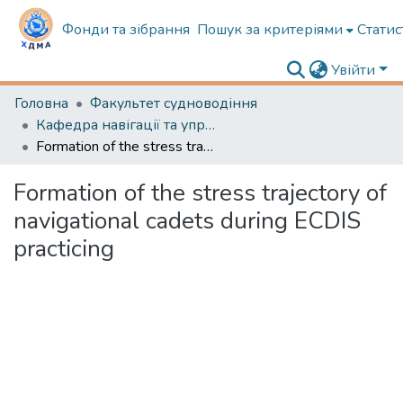
Фонди та зібрання
Пошук за критеріями
Статис
Увійти
Головна
Факультет судноводіння
Кафедра навігації та управління судном
Formation of the stress trajectory of navigational cadets during ECDIS practicing
Formation of the stress trajectory of
navigational cadets during ECDIS
practicing