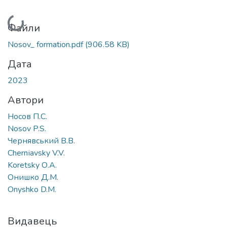
Вантажиться...
Файли
Nosov_ formation.pdf
(906.58 KB)
Дата
2023
Автори
Носов П.С.
Nosov P.S.
Чернявський В.В.
Chernіavsky V.V.
Koretsky О.А.
Онишко Д.М.
Onyshko D.М.
Видавець