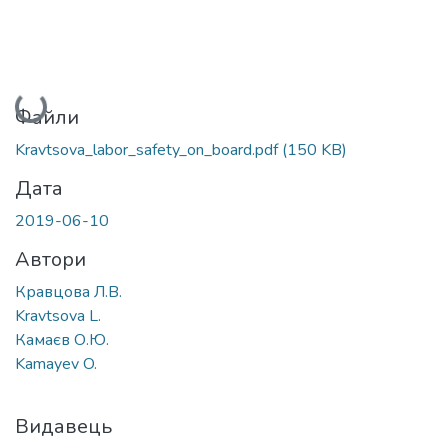
Вантажиться...
Файли
Kravtsova_labor_safety_on_board.pdf
(150 KB)
Дата
2019-06-10
Автори
Кравцова Л.В.
Kravtsova L.
Камаєв О.Ю.
Kamayev O.
Видавець