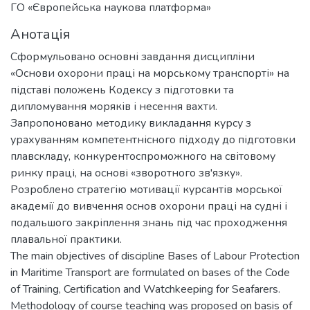
ГО «Європейська наукова платформа»
Анотація
Сформульовано основні завдання дисципліни
«Основи охорони праці на морському транспорті» на
підставі положень Кодексу з підготовки та
дипломування моряків і несення вахти.
Запропоновано методику викладання курсу з
урахуванням компетентнісного підходу до підготовки
плавскладу, конкурентоспроможного на світовому
ринку праці, на основі «зворотного зв'язку».
Розроблено стратегію мотивації курсантів морської
академії до вивчення основ охорони праці на судні і
подальшого закріплення знань під час проходження
плавальної практики.
The main objectives of discipline Bases of Labour Protection
in Maritime Transport are formulated on bases of the Code
of Training, Certification and Watchkeeping for Seafarers.
Methodology of course teaching was proposed on basis of