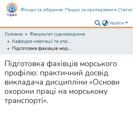
Фонди та зібрання
Пошук за критеріями
Статис
Увійти
Головна
Факультет судноводіння
Кафедра навігації та управління судном
Підготовка фахівців морського профілю: практичний досвід викладача дисципліни «Основи охорони праці на морському транспорті».
Підготовка фахівців морського
профілю: практичний досвід
викладача дисципліни «Основи
охорони праці на морському
транспорті».