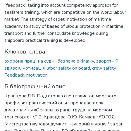
“feedback” taking into account competency approach for
seafarers training, which are competitive on the world labour
market. The strategy of cadet motivation of maritime
academy to study of bases of labour protection in maritime
transport and further consolidate knowledge during
shipboard practical training is developed.
Ключові слова
охорона праці на судні
,
безпека екіпажу
,
зворотній
зв'язок
,
мотивація
,
labor safety on board
,
crew safety
,
Feedback
,
motivation
Бібліографічний опис
Кравцова Л.В. Подготовка специалистов морского
профиля: практический опыт преподавателя
дисциплины «Основы охраны труда на морском
транспорте» /Л.В. Кравцова, О.Ю. Камаев «ΛΌГOΣ.
Мистецтво наукової думки»: науковий журнал/ за заг.
ред Голденблат. Вінниця: ГО «Європейська наукова