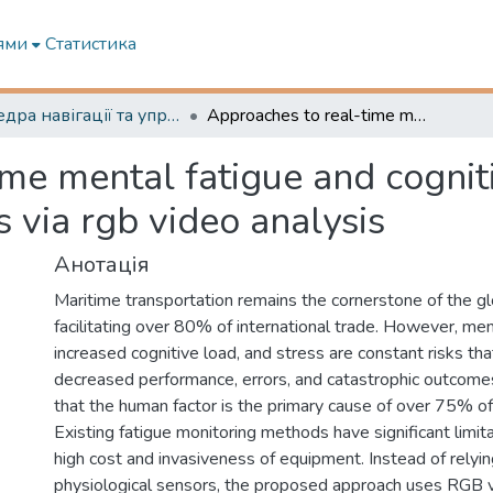
ями
Статистика
Кафедра навігації та управління судном
Approaches to real-time mental fatigue and cognitive load assessment in maritime operations via rgb video analysis
ime mental fatigue and cogni
s via rgb video analysis
Анотація
Maritime transportation remains the cornerstone of the g
facilitating over 80% of international trade. However, men
increased cognitive load, and stress are constant risks tha
decreased performance, errors, and catastrophic outcomes.
that the human factor is the primary cause of over 75% of
Existing fatigue monitoring methods have significant limit
high cost and invasiveness of equipment. Instead of relying
physiological sensors, the proposed approach uses RGB 