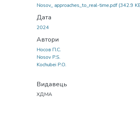
Nosov_ approaches_to_real-time.pdf
(342.9 K
Дата
2024
Автори
Носов П.С.
Nosov P.S.
Kochubei P.О.
Видавець
ХДМА