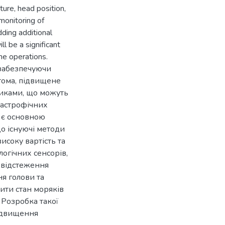
sture, head position,
monitoring of
dding additional
l be a significant
me operations.
 забезпечуючи
тома, підвищене
зиками, що можуть
тастрофічних
р є основною
о існуючі методи
соку вартість та
логічних сенсорів,
 відстеження
ня голови та
ити стан моряків
 Розробка такої
ідвищення