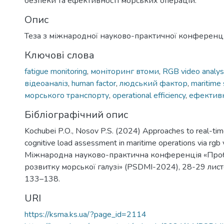
безпеки та ефективності морських операцій.
Опис
Теза з міжнародної науково-практичної конференці
Ключові слова
fatigue monitoring
,
моніторинг втоми
,
RGB video analys
відеоаналіз
,
human factor
,
людський фактор
,
maritime 
морського транспорту
,
operational efficiency
,
ефективн
Бібліографічний опис
Kochubei P.О., Nosov P.S. (2024) Approaches to real-tim
cognitive load assessment in maritime operations via rgb v
Міжнародна науково-практична конференція «Проб
розвитку морської галузі» (PSDMI-2024), 28-29 лист
133–138.
URI
https://ksma.ks.ua/?page_id=2114