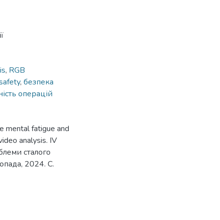
ї
is
,
RGB
safety
,
безпека
ість операцій
e mental fatigue and
ideo analysis. IV
леми сталого
опада, 2024. С.