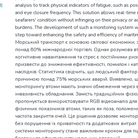
B)
analysis to track physical indicators of fatigue, such as po
and eye closure frequency. This solution allows real-time 
seafarers' condition without infringing on their privacy or a
burdens. The development of such a monitoring system wil
step toward enhancing the safety and efficiency of mariti
Морський транспорт є основою світової економіки,
понад 80% міжнародної торгівлі. Однак розумова в
когнітивне навантаження та стрес є постійними ри
призвести до зниження ефективності, помилок і ка
наслідків. Статистика свідчить, що людський факто
причиною понад 75% морських аварій. Виявлено, щ
моніторингу втоми мають значні обмеження через ви
інвазивність обладнання. Замість традиційних фізіо
пропонується використовувати RGB відеоаналіз для
фізичних показників втоми, таких як поза, положен
частота закриття очей. Це рішення дозволяє монітор
без порушення їх приватності та додаткових витрат.
системи моніторингу стане важливим кроком для п