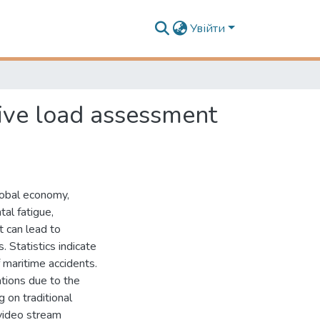
Увійти
tive load assessment
lobal economy,
tal fatigue,
t can lead to
 Statistics indicate
 maritime accidents.
ations due to the
 on traditional
video stream