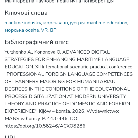
Міжнародна науково-практична конференція.
Ключові слова
maritime industry
,
морська індустрія
,
maritime education
,
морська освіта
,
VR
,
ВР
Бібліографічний опис
Yurzhenko A., Kononova O. ADVANCED DIGITAL
STRATEGIES FOR ENHANCING MARITIME LANGUAGE
EDUCATION. XII International scientific-practical conference:
"PROFESSIONAL FOREIGN LANGUAGE COMPETENCES
OF LEARNERS MAJORING FOR HUMANITARIAN
DEGREES IN THE CONDITIONS OF THE EDUCATIONAL
PROCESS DIGITALIZATION AT MODERN UNIVERSITY:
THEORY AND PRACTICE OF DOMESTIC AND FOREIGN
EXPERIENCE". Kijów – Łomża, 2026. Wydawnictwo:
MANS w Łomży. P. 443-446. DOI:
https://doi.org/10.58246/ACXO8286
URI