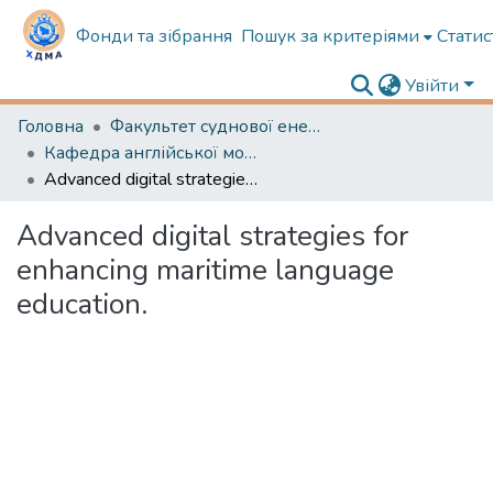
Фонди та зібрання
Пошук за критеріями
Статис
Увійти
Головна
Факультет суднової енергетики
Кафедра англійської мови в судновій енергетиці
Advanced digital strategies for enhancing maritime language education.
Advanced digital strategies for
enhancing maritime language
education.