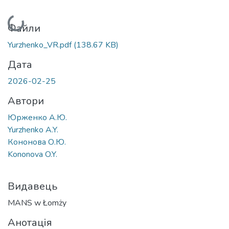
Вантажиться...
Файли
Yurzhenko_VR.pdf
(138.67 KB)
Дата
2026-02-25
Автори
Юрженко А.Ю.
Yurzhenko A.Y.
Кононова О.Ю.
Kononova O.Y.
Видавець
MANS w Łomży
Анотація