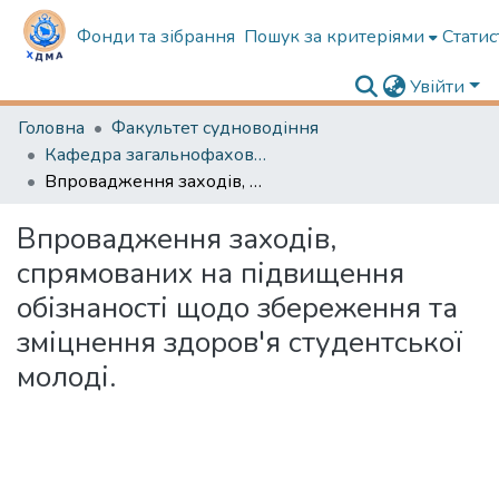
Фонди та зібрання
Пошук за критеріями
Статис
Увійти
Головна
Факультет судноводіння
Кафедра загальнофахової підготовки та морської безпеки
Впровадження заходів, спрямованих на підвищення обізнаності щодо збереження та зміцнення здоров'я студентської молоді.
Впровадження заходів,
спрямованих на підвищення
обізнаності щодо збереження та
зміцнення здоров'я студентської
молоді.