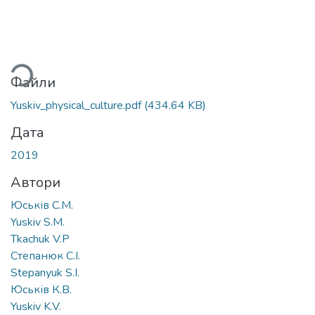
ться...
Файли
Yuskiv_physical_culture.pdf
(434.64 KB)
Дата
2019
Автори
Юськів С.М.
Yuskiv S.M.
Tkachuk V.P
Степанюк С.І.
Stepanyuk S.I.
Юськів К.В.
Yuskiv K.V.