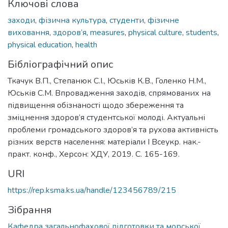
Ключові слова
заходи
,
фізична культура
,
студенти
,
фізичне
виховання
,
здоров’я
,
measures
,
physical culture
,
students
,
physical education
,
health
Бібліографічний опис
Ткачук В.П., Степанюк С.І., Юськів К.В., Голенко Н.М.,
Юськів С.М. Впровадження заходів, спрямованих на
підвищення обізнаності щодо збереження та
зміцнення здоров’я студентської молоді. Актуальні
проблеми громадського здоров’я та рухова активність
різних верств населення: матеріали I Всеукр. нак.-
практ. конф., Херсон: ХДУ, 2019. С. 165-169.
URI
https://rep.ksma.ks.ua/handle/123456789/215
Зібрання
Кафедра загальнофахової підготовки та морської