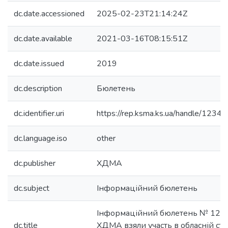
dc.date.accessioned
2025-02-23T21:14:24Z
dc.date.available
2021-03-16T08:15:51Z
dc.date.issued
2019
dc.description
Бюлетень
dc.identifier.uri
https://rep.ksma.ks.ua/handle/123
dc.language.iso
other
dc.publisher
ХДМА
dc.subject
Інформаційний бюлетень
Інформаційний бюлетень № 1206
dc.title
ХДМА взяли участь в обласній ст