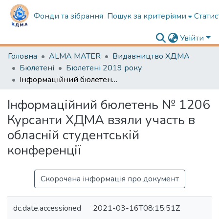
Фонди та зібрання
Пошук за критеріями
Статис
Увійти
Головна
ALMA MATER
Видавництво ХДМА
Бюлетені
Бюлетені 2019 року
Інформаційний бюлетень № 1206 Курсанти ХДМА взяли участь в обласній студентській конференції
Інформаційний бюлетень № 1206
Курсанти ХДМА взяли участь в
обласній студентській
конференції
Скорочена інформація про документ
dc.date.accessioned
2021-03-16T08:15:51Z