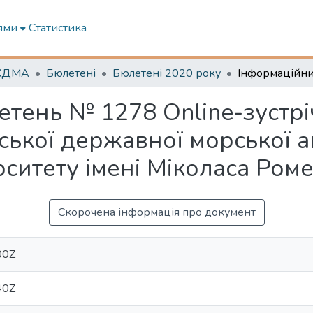
ями
Статистика
 ХДМА
Бюлетені
Бюлетені 2020 року
тень № 1278 Оnline-зустрі
ької державної морської ак
ситету імені Міколаса Роме
Скорочена інформація про документ
00Z
40Z