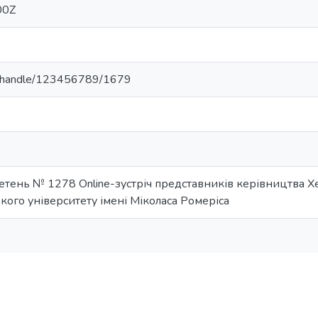
00Z
ua/handle/123456789/1679
тень № 1278 Оnline-зустріч представників керівництва Х
ького університету імені Міколаса Ромеріса