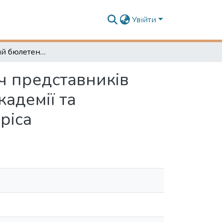
Увійти
Інформаційний бюлетень № 1278 Оnline-зустріч представників керівництва Херсонської державної морської академії та Вільнюського університету імені Міколаса Ромеріса
ч представників
адемії та
ріса