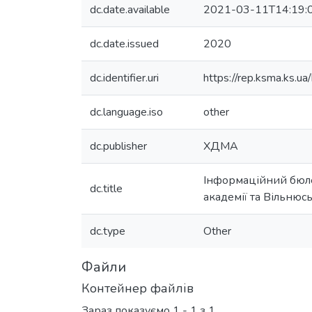
dc.date.available
2021-03-11T14:19:
dc.date.issued
2020
dc.identifier.uri
https://rep.ksma.ks.
dc.language.iso
other
dc.publisher
ХДМА
Інформаційний бюле
dc.title
академії та Вільнюс
dc.type
Other
Файли
Контейнер файлів
Зараз показуємо
1 - 1 з 1