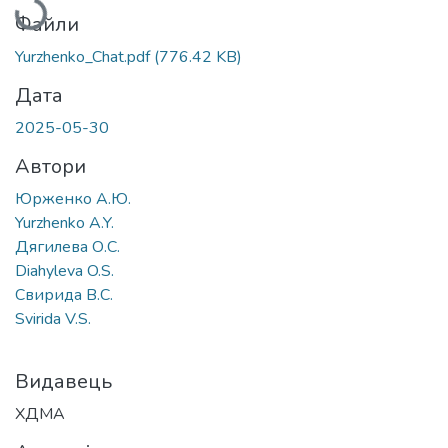
Файли
Yurzhenko_Chat.pdf
(776.42 KB)
Дата
2025-05-30
Автори
Юрженко А.Ю.
Yurzhenko A.Y.
Дягилева О.С.
Diahyleva O.S.
Свирида В.С.
Svirida V.S.
Видавець
ХДМА