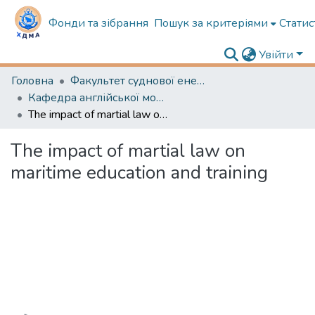
Фонди та зібрання
Пошук за критеріями
Статис
Увійти
Головна
Факультет суднової енергетики
Кафедра англійської мови в судновій енергетиці
The impact of martial law on maritime education and training
The impact of martial law on
maritime education and training
Вантажиться...