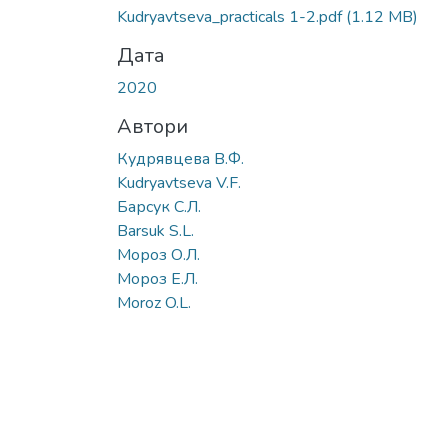
Kudryavtseva_practicals 1-2.pdf
(1.12 MB)
Дата
2020
Автори
Кудрявцева В.Ф.
Kudryavtseva V.F.
Барсук С.Л.
Barsuk S.L.
Мороз О.Л.
Мороз Е.Л.
Moroz O.L.