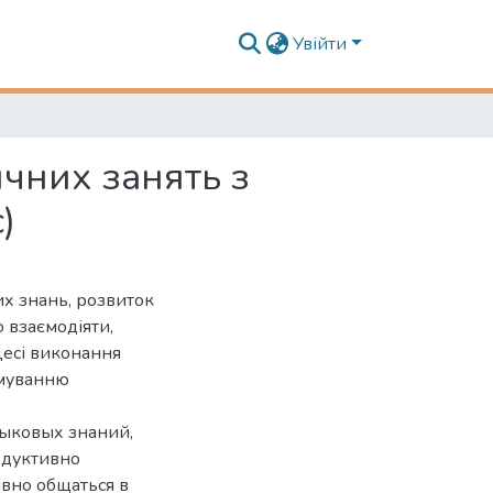
Увійти
чних занять з
)
х знань, розвиток
 взаємодіяти,
цесі виконання
рмуванню
зыковых знаний,
одуктивно
вно общаться в