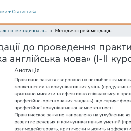
ями
Статистика
Навчально-методична література
Методичні рекомендації до проведення практичних занять з дисципліни «Морська англійська мова» (I-II курс)
ації до проведення практи
англійська мова» (I-II курс
Анотація
Практичне заняття скеровано на поглиблення мовни
мовленнєвих та комунікативних умінь (продуктивно
критично мислити та ефективно спілкуватися в про
професійно-орієнтованих завдань), що сприяє фо
професійної комунікативної компетентності.
Практическое занятие направлено на углубление я
развитие речевых и коммуникативных умений (пр
взаимодействовать, критически мыслить и эффекти