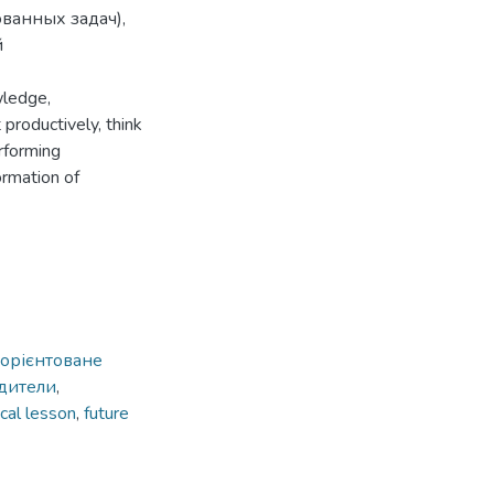
ванных задач),
й
wledge,
productively, think
erforming
ormation of
орієнтоване
дители
,
ical lesson
,
future