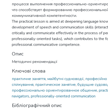
процессе выполнения профессионально-ориентиро
что способствует формированию профессионально
коммуникативной компетентности.
The practical lesson is aimed at deepening language kno
development of speech and communication skills (interact 
critically and communicate effectively in the process of p
professionally-oriented tasks), which contributes to the f
professional communicative competence.
Опис
Методичні рекомендації
Ключові слова
практичне заняття
,
майбутні судноводії
,
професійно 
спілкування
,
практическое занятие
,
будущие судово
профессионально ориентированное общение
,
pract
navigators
,
professionally-oriented communication
Бібліографічний опис