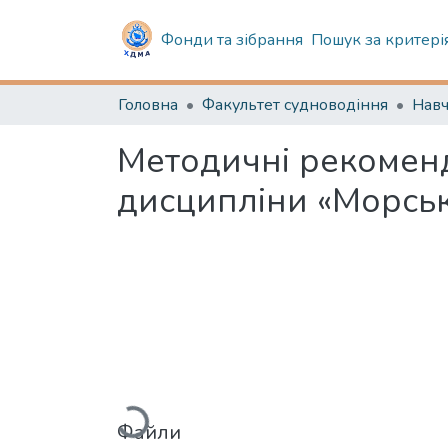
Фонди та зібрання
Пошук за критері
Головна
Факультет судноводіння
Методичні рекоменд
дисципліни «Морська 
Вантажиться...
Файли