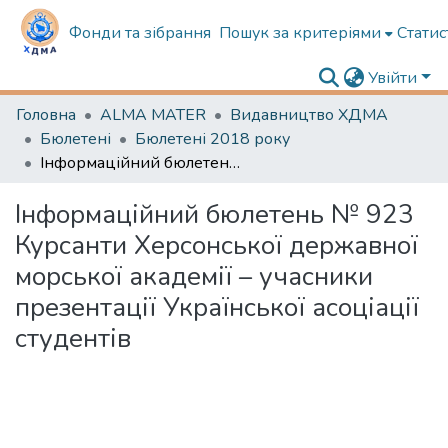
Фонди та зібрання
Пошук за критеріями
Статис
Увійти
Головна
ALMA MATER
Видавництво ХДМА
Бюлетені
Бюлетені 2018 року
Інформаційний бюлетень № 923 Курсанти Херсонської державної морської академії – учасники презентації Української асоціації студентів
Інформаційний бюлетень № 923
Курсанти Херсонської державної
морської академії – учасники
презентації Української асоціації
студентів