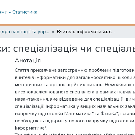
ями
Статистика
Кафедра навігації та управління судном
Вчитель інформатики: спеціалізація чи спеціальність?
: спеціалізація чи спеціаль
Анотація
Стаття присвячена загостренню проблеми підготовк
вчителів інформатики для загальноосвітньої школи 
методичних та організаційних питань. Неможливіст
висококваліфікованого спеціаліста в рамках навчал
навантаження, яке відведене для спеціалізацій, вим
спеціалізації: Інформатика у вищих навчальних зак
напрямку підготовки Математика* та Фізика*, і став
необхідність відкриття нового напрямку підготовки 
Інформатика*.