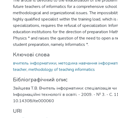
The article is devoted to the exacerbation of the problem 
future teachers of informatics for a comprehensive school 
methodological and organizational issues. The impossibilit
highly qualified specialist within the training load, which is
specializations, requires the refusal of specialization: Infor
education institutions for the direction of preparation Ma
Physics * and raises the question of the need to open a n
student preparation, namely Informatics *.
Ключові слова
вчитель інформатики
,
методика навчання інформат
teacher
,
methodology of teaching informatics
Бібліографічний опис
Зайцева Т.В. Вчитель інформатики: спеціалізація чи с
Інформаційні технології в освіті. - 2009. - № 3. - С. 
10.14308/ite000060
URI