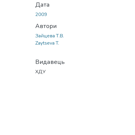
Дата
2009
Автори
Зайцева Т.В.
Zaytseva T.
Видавець
ХДУ