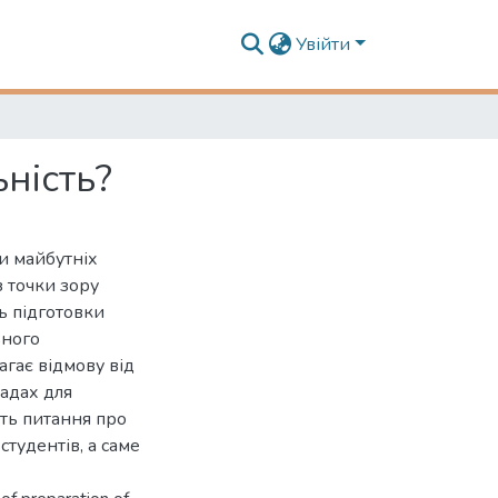
Увійти
ність?
и майбутніх
з точки зору
ь підготовки
ьного
агає відмову від
ладах для
ить питання про
студентів, а саме