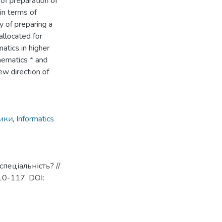
of preparation of
in terms of
y of preparing a
 allocated for
matics in higher
thematics * and
ew direction of
ики
,
Informatics
пеціальність? //
110-117. DOI: