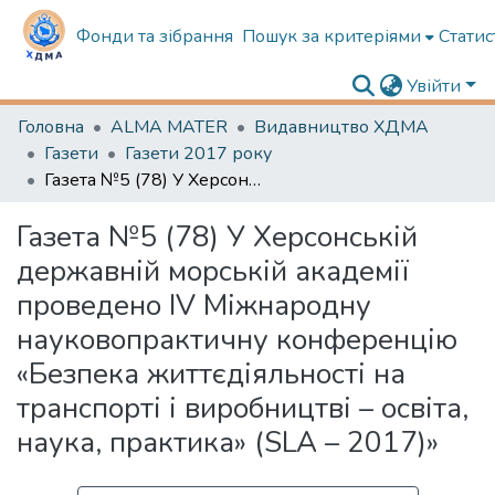
Фонди та зібрання
Пошук за критеріями
Статис
Увійти
Головна
ALMA MATER
Видавництво ХДМА
Газети
Газети 2017 року
Газета №5 (78) У Херсонській державній морській академії проведено IV Міжнародну науковопрактичну конференцію «Безпека життєдіяльності на транспорті і виробництві – освіта, наука, практика» (SLA – 2017)»
Газета №5 (78) У Херсонській
державній морській академії
проведено IV Міжнародну
науковопрактичну конференцію
«Безпека життєдіяльності на
транспорті і виробництві – освіта,
наука, практика» (SLA – 2017)»