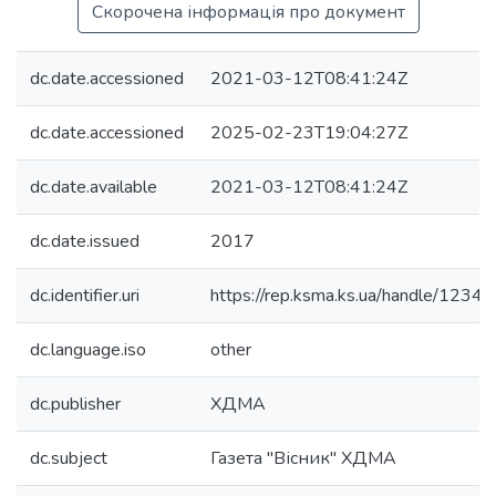
Скорочена інформація про документ
dc.date.accessioned
2021-03-12T08:41:24Z
dc.date.accessioned
2025-02-23T19:04:27Z
dc.date.available
2021-03-12T08:41:24Z
dc.date.issued
2017
dc.identifier.uri
https://rep.ksma.ks.ua/handle/123
dc.language.iso
other
dc.publisher
ХДМА
dc.subject
Газета "Вісник" ХДМА