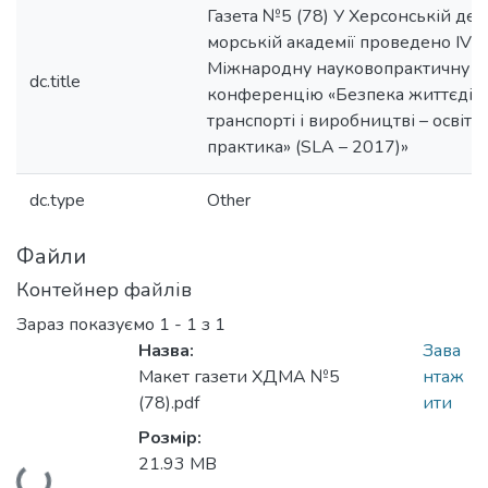
Газета №5 (78) У Херсонській де
морській академії проведено IV
Міжнародну науковопрактичну
dc.title
конференцію «Безпека життєдіял
транспорті і виробництві – освіта,
практика» (SLA – 2017)»
dc.type
Other
Файли
Контейнер файлів
Зараз показуємо
1 - 1 з 1
Назва:
Зава
Макет газети ХДМА №5
нтаж
(78).pdf
ити
Розмір:
Вантажиться...
21.93 MB