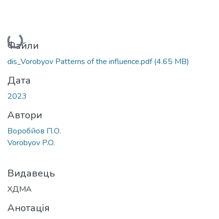
Вантажиться...
Файли
dis_Vorobyov Patterns of the influence.pdf
(4.65 MB)
Дата
2023
Автори
Воробйов П.О.
Vorobyov P.O.
Видавець
ХДМА
Анотація