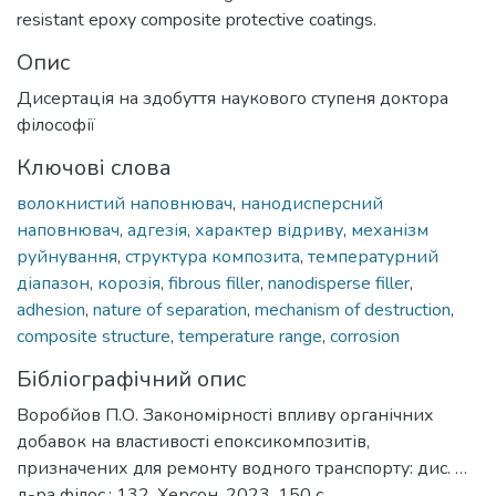
resistant epoxy composite protective coatings.
Опис
Дисертація на здобуття наукового ступеня доктора
філософії
Ключові слова
волокнистий наповнювач
,
нанодисперсний
наповнювач
,
адгезія
,
характер відриву
,
механізм
руйнування
,
структура композита
,
температурний
діапазон
,
корозія
,
fibrous filler
,
nanodisperse filler
,
adhesion
,
nature of separation
,
mechanism of destruction
,
composite structure
,
temperature range
,
corrosion
Бібліографічний опис
Воробйов П.О. Закономірності впливу органічних
добавок на властивості епоксикомпозитів,
призначених для ремонту водного транспорту: дис. …
д-ра філос.: 132. Херсон, 2023. 150 с.