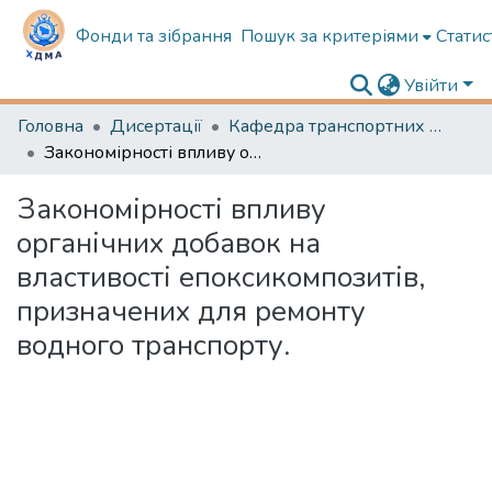
Фонди та зібрання
Пошук за критеріями
Статис
Увійти
Головна
Дисертації
Кафедра транспортних технологій та механічної інженерії
Закономірності впливу органічних добавок на властивості епоксикомпозитів, призначених для ремонту водного транспорту.
Закономірності впливу
органічних добавок на
властивості епоксикомпозитів,
призначених для ремонту
водного транспорту.