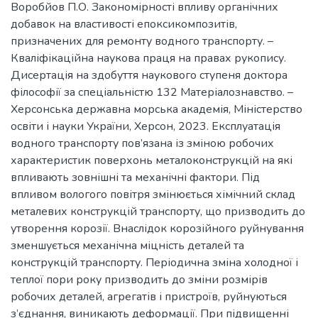
Воробйов П.О. Закономірності впливу органічних
добавок на властивості епоксикомпозитів,
призначених для ремонту водного транспорту. –
Кваліфікаційна наукова праця на правах рукопису.
Дисертація на здобуття наукового ступеня доктора
філософії за спеціальністю 132 Матеріалознавство. –
Херсонська державна морська академія, Міністерство
освіти і науки України, Херсон, 2023. Експлуатація
водного транспорту пов’язана із зміною робочих
характеристик поверхонь металоконструкцій на які
впливають зовнішні та механічні фактори. Під
впливом вологого повітря змінюється хімічний склад
металевих конструкцій транспорту, що призводить до
утворення корозії. Внаслідок корозійного руйнування
зменшується механічна міцність деталей та
конструкцій транспорту. Періодична зміна холодної і
теплої пори року призводить до зміни розмірів
робочих деталей, агрегатів і пристроїв, руйнуються
з’єднання, виникають деформації. При підвищенні