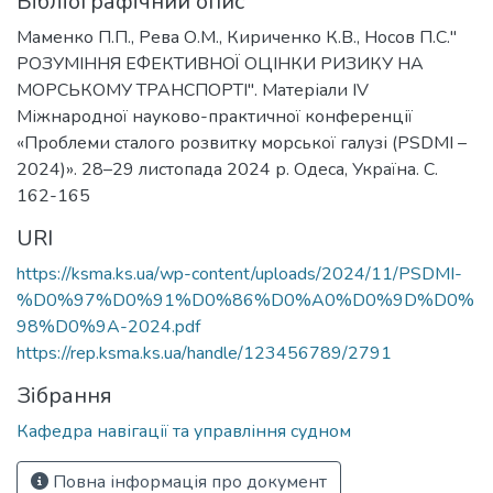
Бібліографічний опис
Маменко П.П., Рева О.М., Кириченко К.В., Носов П.С."
РОЗУМІННЯ ЕФЕКТИВНОЇ ОЦІНКИ РИЗИКУ НА
МОРСЬКОМУ ТРАНСПОРТІ". Матеріали IV
Міжнародної науково-практичної конференції
«Проблеми сталого розвитку морської галузі (PSDMI –
2024)». 28–29 листопада 2024 р. Одеса, Україна. С.
162-165
URI
https://ksma.ks.ua/wp-content/uploads/2024/11/PSDMI-
%D0%97%D0%91%D0%86%D0%A0%D0%9D%D0%
98%D0%9A-2024.pdf
https://rep.ksma.ks.ua/handle/123456789/2791
Зібрання
Кафедра навігації та управління судном
Повна інформація про документ