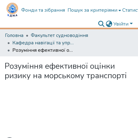
Фонди та зібрання
Пошук за критеріями
Статис
Увійти
Головна
Факультет судноводіння
Кафедра навігації та управління судном
Розуміння ефективної оцінки ризику на морському транспорті
Розуміння ефективної оцінки
ризику на морському транспорті