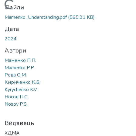
Вантажиться...
Файли
Mamenko_Understanding.pdf
(565.91 KB)
Дата
2024
Автори
Маменко П.П.
Mamenko P.P.
Рева О.М.
Кириченко К.В.
Kyrychenko K.V.
Носов П.С.
Nosov P.S.
Видавець
ХДМА