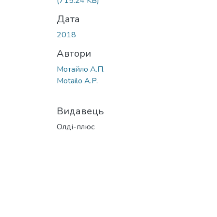
(715.24 KB)
Дата
2018
Автори
Мотайло А.П.
Motailo A.P.
Видавець
Олді-плюс