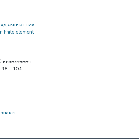
тод скінченних
r
,
finite element
б визначення
С. 98—104.
езпеки