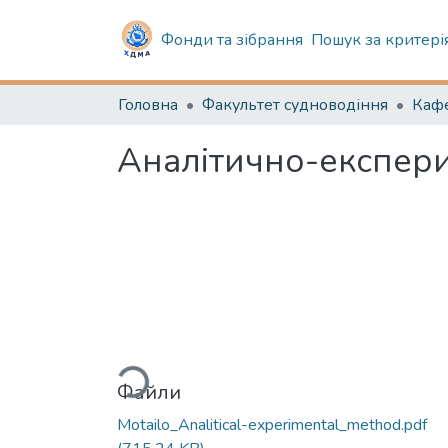
Фонди та зібрання
Пошук за критері
Головна
Факультет судноводіння
Аналітично-експери
Вантажиться...
Файли
Motailo_Analitical-experimental_method.pdf