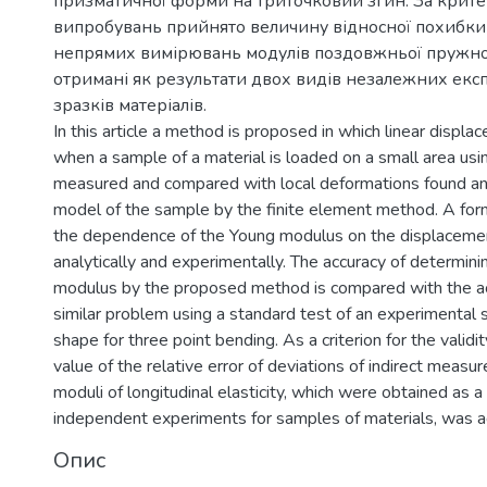
призматичної форми на триточковий згин. За критер
випробувань прийнято величину відносної похибки
непрямих вимірювань модулів поздовжньої пружност
отримані як результати двох видів незалежних екс
зразків матеріалів.
In this article a method is proposed in which linear displa
when a sample of a material is loaded on a small area usi
measured and compared with local deformations found anal
model of the sample by the finite element method. A form
the dependence of the Young modulus on the displacemen
analytically and experimentally. The accuracy of determini
modulus by the proposed method is compared with the ac
similar problem using a standard test of an experimental 
shape for three point bending. As a criterion for the validit
value of the relative error of deviations of indirect measu
moduli of longitudinal elasticity, which were obtained as a
independent experiments for samples of materials, was 
Опис