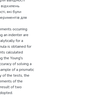
ій валідності
 відхилень
і, які були
периментів для
cements occurring
ng an indenter are
ytically for a
ula is obtained for
ts calculated
ng the Young's
curacy of solving a
sample of a prismatic
y of the tests, the
rements of the
 result of two
adopted.