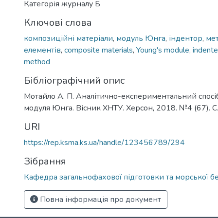
Категорія журналу Б
Ключові слова
композиційні матеріали
,
модуль Юнга
,
індентор
,
ме
елементів
,
composite materials
,
Young's module
,
indente
method
Бібліографічний опис
Мотайло А. П. Аналітично-експериментальний спосі
модуля Юнга. Вісник ХНТУ. Херсон, 2018. №4 (67). 
URI
https://rep.ksma.ks.ua/handle/123456789/294
Зібрання
Кафедра загальнофахової підготовки та морської б
Повна інформація про документ