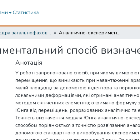
ями
Статистика
Кафедра загальнофахової підготовки та морської безпеки
Аналітично-експериментальний спосіб визначення модуля Юнга.
ментальний спосіб визнач
Анотація
У роботі запропоновано спосіб, при якому вимірюють
переміщення, що виникають при навантаженні зраз
малій площадці за допомогою індентора та порівню
локальними деформаціями, які отримані аналітично 
методом скінченних елементів; отримано формулу 
Юнга від переміщень, розрахованих аналітично та 
Точність визначення модуля Юнга аналітично-експ
способом порівнюється з точністю розв’язання аналог
допомогою стандартного випробування експеримен