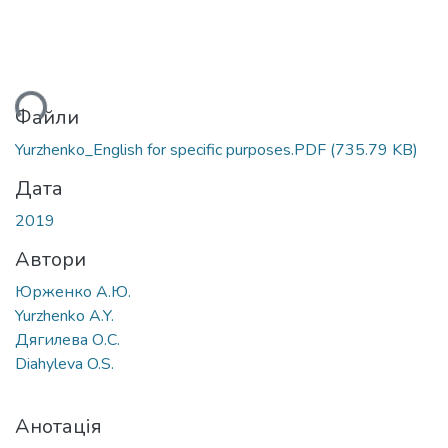
житься...
Файли
Yurzhenko_English for specific purposes.PDF
(735.79 KB)
Дата
2019
Автори
Юрженко А.Ю.
Yurzhenko A.Y.
Дягилева О.С.
Diahyleva O.S.
Анотація