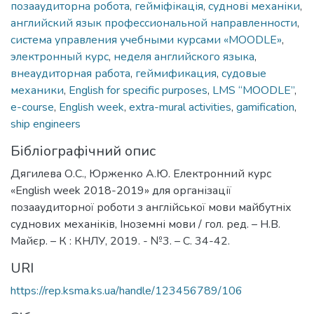
позааудиторна робота
,
гейміфікація
,
суднові механіки
,
английский язык профессиональной направленности
,
система управления учебными курсами «MOODLE»
,
электронный курс
,
неделя английского языка
,
внеаудиторная работа
,
геймификация
,
судовые
механики
,
English for specific purposes
,
LMS “MOODLE”
,
e-course
,
English week
,
extra-mural activities
,
gamification
,
ship engineers
Бібліографічний опис
Дягилева О.С., Юрженко А.Ю. Електронний курс
«English week 2018-2019» для організації
позааудиторної роботи з англійської мови майбутніх
суднових механіків, Іноземні мови / гол. ред. – Н.В.
Майєр. – К : КНЛУ, 2019. - №3. – С. 34-42.
URI
https://rep.ksma.ks.ua/handle/123456789/106