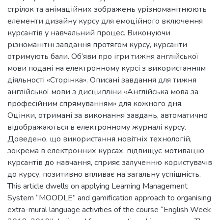
стрілок та анімаційних зображень урізноманітнюють
елементи дизайну курсу для емоційного включення
курсантів у навчальний процес. Виконуючи
різноманітні завдання протягом курсу, курсанти
отримують бали. Об’яви про ігри тижня англійської
мови подані на електронному курсі з використанням
діяльності «Сторінка». Описані завдання для тижня
англійської мови з дисципліни «Англійська мова за
професійним спрямуванням» для кожного дня.
Оцінки, отримані за виконання завдань, автоматично
відображаються в електронному журналі курсу.
Доведено, що використання новітніх технологій,
зокрема в електронних курсах, підвищує мотивацію
курсантів до навчання, сприяє залученню користувачів
до курсу, позитивно впливає на загальну успішність.
This article dwells on applying Learning Management
System “MOODLE” and gamification approach to organising
extra-mural language activities of the course “English Week