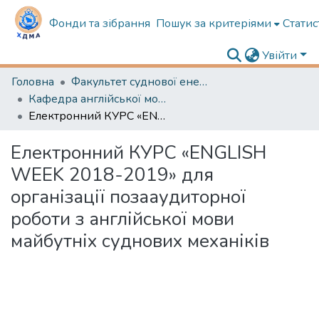
Фонди та зібрання
Пошук за критеріями
Статис
Увійти
Головна
Факультет суднової енергетики
Кафедра англійської мови в судновій енергетиці
Електронний КУРС «ENGLISH WEEK 2018-2019» для організації позааудиторної роботи з англійської мови майбутніх суднових механіків
Електронний КУРС «ENGLISH
WEEK 2018-2019» для
організації позааудиторної
роботи з англійської мови
майбутніх суднових механіків