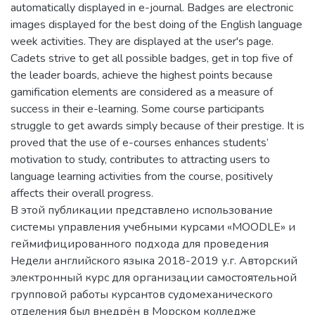
automatically displayed in e-journal. Badges are electronic
images displayed for the best doing of the English language
week activities. They are displayed at the user's page.
Cadets strive to get all possible badges, get in top five of
the leader boards, achieve the highest points because
gamification elements are considered as a measure of
success in their e-learning. Some course participants
struggle to get awards simply because of their prestige. It is
proved that the use of e-courses enhances students’
motivation to study, contributes to attracting users to
language learning activities from the course, positively
affects their overall progress.
В этой публикации представлено использование
системы управления учебными курсами «MOODLE» и
геймифицированного подхода для проведения
Недели английского языка 2018-2019 у.г. Авторский
электронный курс для организации самостоятельной
групповой работы курсантов судомеханического
отделения был внедрён в Морском колледже