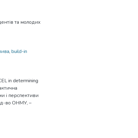
ентів та молодих
лива
,
build-in
CEL in determining
рактична
ми і перспективи
Вид-во ОНМУ, –