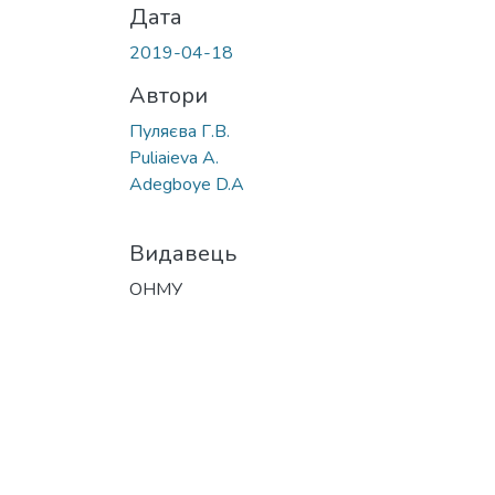
Дата
2019-04-18
Автори
Пуляєва Г.В.
Puliaieva A.
Adegboye D.A
Видавець
ОНМУ