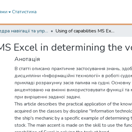
ями
Статистика
Кафедра навігації та управління судном
Using of capabilities MS Excel in determining the voyage fuel stock.
 MS Excel in determining the v
Анотація
В статті описано практичне застосування знань, здоб
дисципліни «Інформаційні технології» в роботі судо
прикладі розрахунку засів палива на судні. Основну 
акцентовано на вмінні використовувати функції та 
при вирішенні заданої задачі.
This article describes the practical application of the kn
acquired on the classes by discipline "Information technol
the ship's mechanic by a specific example of determining 
stock. The main accent is made on the skill to use the fun