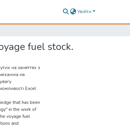
Увійти
oyage fuel stock.
утих на заняттях з
механіка на
увагу
можливості Excel
owledge that has been
ogy" in the work of
the voyage fuel
ctions and