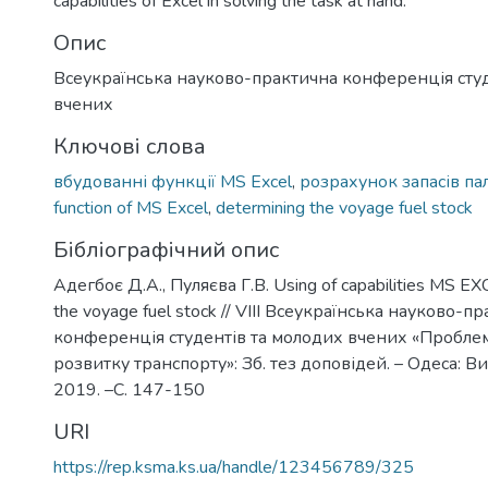
capabilities of Excel in solving the task at hand.
Опис
Всеукраїнська науково-практична конференція студ
вчених
Ключові слова
вбудованні функції MS Excel
,
розрахунок запасів па
function of MS Excel
,
determining the voyage fuel stock
Бібліографічний опис
Адегбоє Д.А., Пуляєва Г.В. Using of capabilities MS EX
the voyage fuel stock // VІII Всеукраїнська науково-п
конференція студентів та молодих вчених «Пробле
розвитку транспорту»: Зб. тез доповідей. – Одеса: 
2019. –С. 147-150
URI
https://rep.ksma.ks.ua/handle/123456789/325