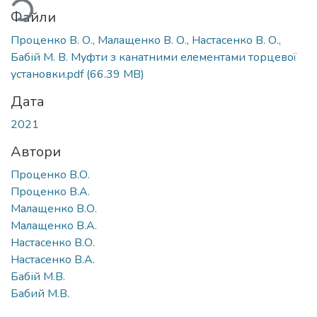
Файли
Проценко В. О., Малащенко В. О., Настасенко В. О.,
Бабій М. В. Муфти з канатними елементами торцевої
установки.pdf
(66.39 MB)
Дата
2021
Автори
Проценко В.О.
Проценко В.А.
Малащенко В.О.
Малащенко В.А.
Настасенко В.О.
Настасенко В.А.
Бабій М.В.
Бабий М.В.