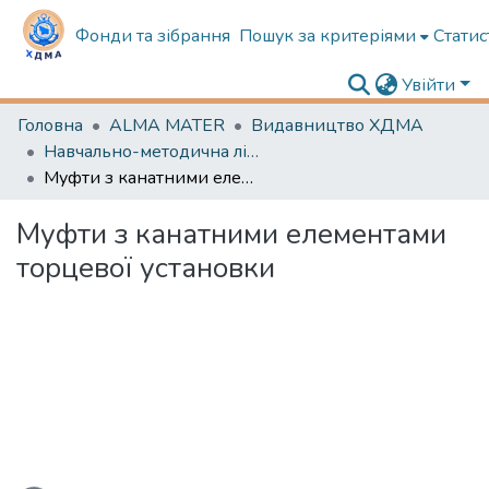
Фонди та зібрання
Пошук за критеріями
Статис
Увійти
Головна
ALMA MATER
Видавництво ХДМА
Навчально-методична література
Муфти з канатними елементами торцевої установки
Муфти з канатними елементами
торцевої установки
тажиться...