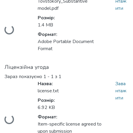
Tovstokory_Substantive
нтаж
model.pdf
ити
Розмір:
1.4 MB
Вантажиться...
Формат:
Adobe Portable Document
Format
Ліцензійна угода
Зараз показуємо
1 - 1 з 1
Назва:
Зава
license.txt
нтаж
ити
Розмір:
6.92 KB
Формат:
Вантажиться...
Item-specific license agreed to
upon submission