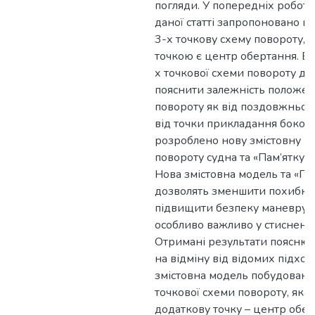
погляди. У попередніх робот
даної статті запропоновано в
3-х точкову схему повороту, 
точкою є центр обертання. В
х точкової схеми повороту до
пояснити залежність положен
повороту як від поздовжньої ш
від точки прикладання бокової
розроблено нову змістовну м
повороту судна та «Пам’ятку 
Нова змістовна модель та «Па
дозволять зменшити похибки
підвищити безпеку маневрув
особливо важливо у стиснени
Отримані результати пояснюю
на відміну від відомих підход
змістовна модель побудована 
точкової схеми повороту, яка
додаткову точку – центр обер