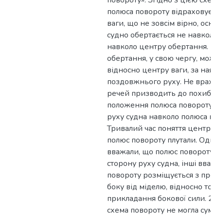
повороту». Згідно з цією схе
полюса повороту відраховуєть
ваги, що не зовсім вірно, оск
судно обертається не навколо
навколо центру обертання. 
обертання, у свою чергу, мож
відносно центру ваги, за наяв
поздовжнього руху. Не врах
речей призводить до похибо
положення полюса повороту і 
руху судна навколо полюса по
Тривалий час поняття центр о
полюс повороту плутали. Одні
вважали, що полюс повороту 
сторону руху судна, інші вва
повороту розміщується з про
боку від міделю, відносно точ
прикладання бокової сили. 2-
схема повороту не могла суміс