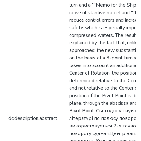
turn and a ""Memo for the Ship H
new substantive model and ""Mem
reduce control errors and increa
safety, which is especially import
compressed waters. The results 
explained by the fact that, unlik
approaches: the new substantive 
on the basis of a 3-point turn s
takes into account an additional p
Center of Rotation; the position o
determined relative to the Center
and not relative to the Center of 
position of the Pivot Point is de
plane, through the abscissa and o
Pivot Point. Сьогодні у науков
dc.description.abstract
літературі по полюсу поворот
використовується 2-х точков
повороту судна «Центр ваги 