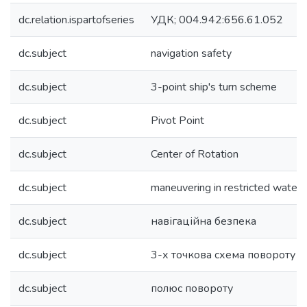
dc.relation.ispartofseries
УДК; 004.942:656.61.052
dc.subject
navigation safety
dc.subject
3-point ship's turn scheme
dc.subject
Pivot Point
dc.subject
Center of Rotation
dc.subject
maneuvering in restricted waters
dc.subject
навігаційна безпека
dc.subject
3-х точкова схема повороту с
dc.subject
полюс повороту