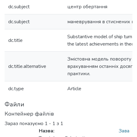
dc.subject
центр обертання
dc.subject
маневрування в стиснених в
Substantive model of ship turn w
dc.title
the latest achievements in theory
Змістовна модель повороту су
dc.title.alternative
врахуванням останніх досягне
практики.
dc.type
Article
Файли
Контейнер файлів
Зараз показуємо
1 - 1 з 1
Назва:
Зава