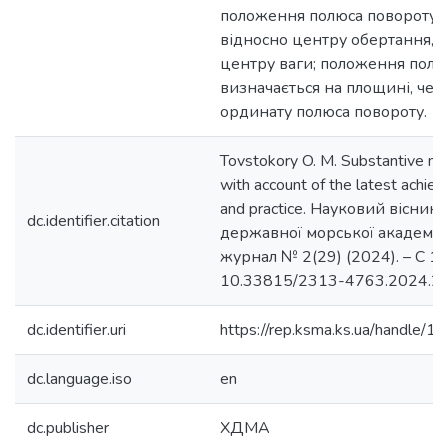
положення полюса повороту 
відносно центру обертання, а
центру ваги; положення полю
визначається на площині, чер
ординату полюса повороту.
Tovstokory O. M. Substantive mod
with account of the latest achie
and practice. Науковий вісник
dc.identifier.citation
державної морської академії:
журнал № 2(29) (2024). – С 15
10.33815/2313-4763.2024.2.
dc.identifier.uri
https://rep.ksma.ks.ua/handle
dc.language.iso
en
dc.publisher
ХДМА