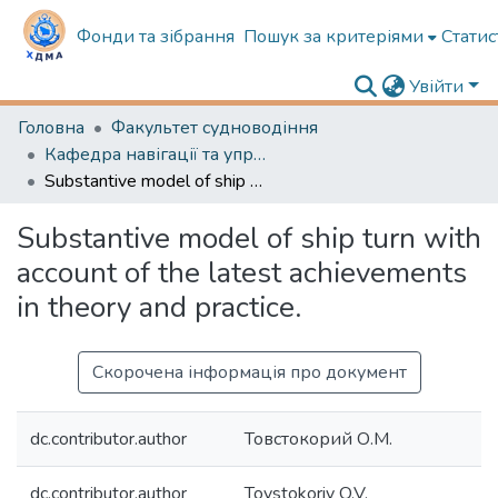
Фонди та зібрання
Пошук за критеріями
Статис
Увійти
Головна
Факультет судноводіння
Кафедра навігації та управління судном
Substantive model of ship turn with account of the latest achievements in theory and practice.
Substantive model of ship turn with
account of the latest achievements
in theory and practice.
Скорочена інформація про документ
dc.contributor.author
Товстокорий О.М.
dc.contributor.author
Tovstokoriy O.V.